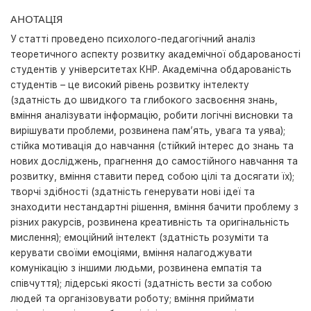
АНОТАЦІЯ
У статті проведено психолого-педагогічний аналіз
теоретичного аспекту розвитку академічної обдарованості
студентів у університетах КНР. Академічна обдарованість
студентів – це високий рівень розвитку інтелекту
(здатність до швидкого та глибокого засвоєння знань,
вміння аналізувати інформацію, робити логічні висновки та
вирішувати проблеми, розвинена пам’ять, увага та уява);
стійка мотивація до навчання (стійкий інтерес до знань та
нових досліджень, прагнення до самостійного навчання та
розвитку, вміння ставити перед собою цілі та досягати їх);
творчі здібності (здатність генерувати нові ідеї та
знаходити нестандартні рішення, вміння бачити проблему з
різних ракурсів, розвинена креативність та оригінальність
мислення); емоційний інтелект (здатність розуміти та
керувати своїми емоціями, вміння налагоджувати
комунікацію з іншими людьми, розвинена емпатія та
співчуття); лідерські якості (здатність вести за собою
людей та організовувати роботу; вміння приймати