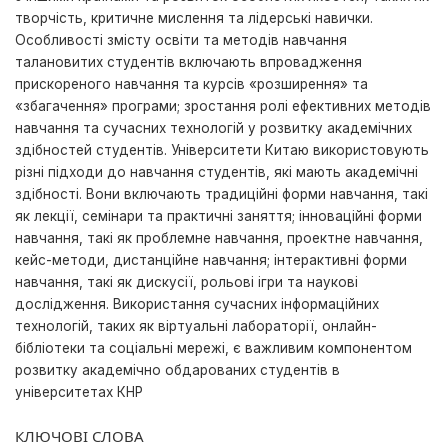
творчість, критичне мислення та лідерські навички.
Особливості змісту освіти та методів навчання
талановитих студентів включають впровадження
прискореного навчання та курсів «розширення» та
«збагачення» програми; зростання ролі ефективних методів
навчання та сучасних технологій у розвитку академічних
здібностей студентів. Університети Китаю використовують
різні підходи до навчання студентів, які мають академічні
здібності. Вони включають традиційні форми навчання, такі
як лекції, семінари та практичні заняття; інноваційні форми
навчання, такі як проблемне навчання, проектне навчання,
кейс-методи, дистанційне навчання; інтерактивні форми
навчання, такі як дискусії, рольові ігри та наукові
дослідження. Використання сучасних інформаційних
технологій, таких як віртуальні лабораторії, онлайн-
бібліотеки та соціальні мережі, є важливим компонентом
розвитку акадeмічно обдарованих студентів в
університетах КНР
КЛЮЧОВІ СЛОВА