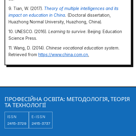
9. Tian, W. (2017).
Theory of multiple intelligences and its
impact on education in China
.
(Doctoral dissertation,
Huazhong Normal University, Huazhong, China).
10. UNESCO. (2016).
Learning to survive
. Beijing: Education
Science Press.
11. Wang, D. (2014).
Chinese vocational education system.
Retrieved from
https://www.china.com.cn
.
Professional Education: Methodology, Theory and
Technologies
https://doi.org/10.31470/2415-
ПРОФЕСІЙНА ОСВІТА: МЕТОДОЛОГІЯ, ТЕОРІЯ
3729-2023-18-228-245
ТА ТЕХНОЛОГІЇ
ISSN
E-ISSN
2415-3729
2415-3737