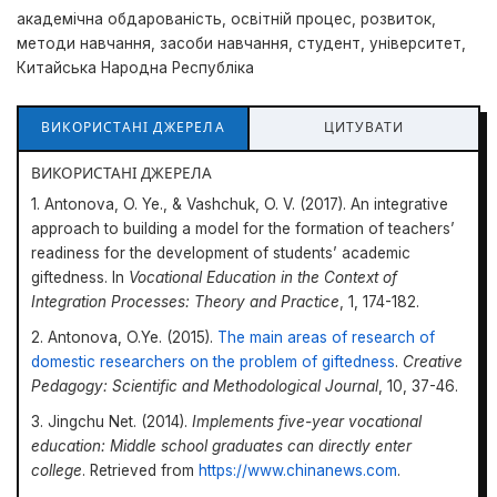
академічна обдарованість, освітній процес, розвиток,
методи навчання, засоби навчання, студент, університет,
Китайська Народна Республіка
ВИКОРИСТАНІ ДЖЕРЕЛА
ЦИТУВАТИ
ВИКОРИСТАНІ ДЖЕРЕЛА
1. Antonova, O. Ye., & Vashchuk, O. V. (2017). An integrative
approach to building a model for the formation of teachers’
readiness for the development of students’ academic
giftedness. In
Vocational Education in the Context of
Integration Processes: Theory and Practice
, 1, 174-182.
2. Antonova, O.Ye. (2015).
The main areas of research of
domestic researchers on the problem of giftedness
.
Creative
Pedagogy: Scientific and Methodological Journal
, 10, 37-46.
3. Jingchu Net. (2014).
I
mplements five-year vocational
education: Middle school graduates can directly enter
college
. Retrieved from
https://www.chinanews.com
.