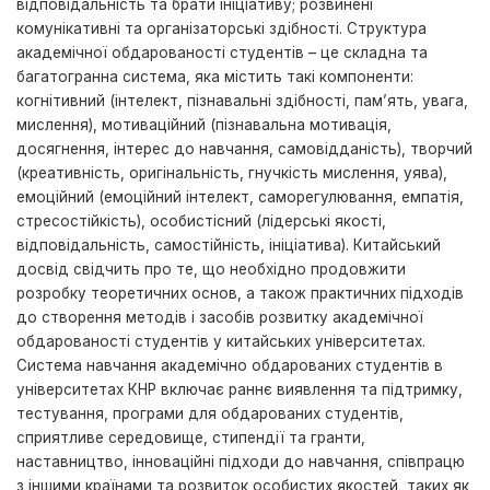
відповідальність та брати ініціативу; розвинені
комунікативні та організаторські здібності. Структура
академічної обдарованості студентів – це складна та
багатогранна система, яка містить такі компоненти:
когнітивний (інтелект, пізнавальні здібності, пам’ять, увага,
мислення), мотиваційний (пізнавальна мотивація,
досягнення, інтерес до навчання, самовідданість), творчий
(креативність, оригінальність, гнучкість мислення, уява),
емоційний (емоційний інтелект, саморегулювання, емпатія,
стресостійкість), особистісний (лідерські якості,
відповідальність, самостійність, ініціатива). Китайський
досвід свідчить про те, що необхідно продовжити
розробку теоретичних основ, а також практичних підходів
до створення методів і засобів розвитку академічної
обдарованості студентів у китайських університетах.
Система навчання академічно обдарованих студентів в
університетах КНР включає раннє виявлення та підтримку,
тестування, програми для обдарованих студентів,
сприятливе середовище, стипендії та гранти,
наставництво, інноваційні підходи до навчання, співпрацю
з іншими країнами та розвиток особистих якостей, таких як