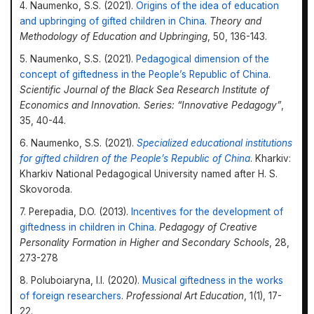
4. Naumenko, S.S. (2021).
Origins of the idea of education
and upbringing of gifted children in China
.
Theory and
Methodology of Education and Upbringing
, 50, 136-143.
5. Naumenko, S.S. (2021).
Pedagogical dimension of the
concept of giftedness in the People’s Republic of China
.
Scientific Journal of the Black Sea Research Institute of
Economics and Innovation. Series:
“
Innovative Pedagogy
”
,
35, 40-44.
6. Naumenko, S.S. (2021).
Specialized educational institutions
for gifted children of the People’s Republic of China
. Kharkiv:
Kharkiv National Pedagogical University named after H. S.
Skovoroda.
7. Perepadia, D.O. (2013).
Incentives for the development of
giftedness in children in China
.
Pedagogy
o
f Creative
Personality Formation
i
n Higher
a
nd Secondary Schools
, 28,
273-278
8. Poluboiaryna, I.I. (2020).
Musical giftedness in the works
of foreign researchers
.
Professional Art Education
, 1(1), 17-
22.