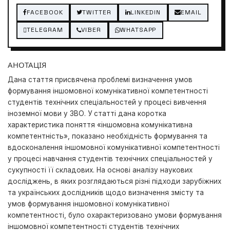
FACEBOOK
TWITTER
LINKEDIN
EMAIL
TELEGRAM
VIBER
WHATSAPP
АНОТАЦІЯ
Дана стаття присвячена проблемі визначення умов
формування іншомовної комунікативної компетентності
студентів технічних спеціальностей у процесі вивчення
іноземної мови у ЗВО. У статті дана коротка
характеристика поняття «іншомовна комунікативна
компетентність», показано необхідність формування та
вдосконалення іншомовної комунікативної компетентності
у процесі навчання студентів технічних спеціальностей у
сукупності її складових. На основі аналізу наукових
досліджень, в яких розглядаються різні підходи зарубіжних
та українських дослідників щодо визначення змісту та
умов формування іншомовної комунікативної
компетентності, було охарактеризовано умови формування
іншомовної компетентності студентів технічних