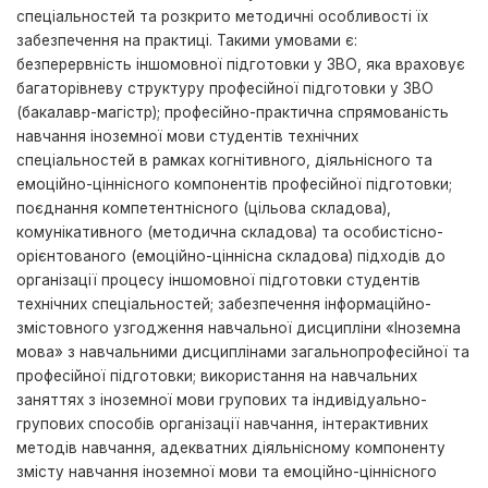
спеціальностей та розкрито методичні особливості їх
забезпечення на практиці. Такими умовами є:
безперервність іншомовної підготовки у ЗВО, яка враховує
багаторівневу структуру професійної підготовки у ЗВО
(бакалавр-магістр); професійно-практична спрямованість
навчання іноземної мови студентів технічних
спеціальностей в рамках когнітивного, діяльнісного та
емоційно-ціннісного компонентів професійної підготовки;
поєднання компетентнісного (цільова складова),
комунікативного (методична складова) та особистісно-
орієнтованого (емоційно-ціннісна складова) підходів до
організації процесу іншомовної підготовки студентів
технічних спеціальностей; забезпечення інформаційно-
змістовного узгодження навчальної дисципліни «Іноземна
мова» з навчальними дисциплінами загальнопрофесійної та
професійної підготовки; використання на навчальних
заняттях з іноземної мови групових та індивідуально-
групових способів організації навчання, інтерактивних
методів навчання, адекватних діяльнісному компоненту
змісту навчання іноземної мови та емоційно-ціннісного