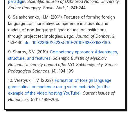
paradigm
.
Scientific Bulletin of Uzhhorod National University,
Series: Pedagogy. Social Work
, 1, 241-244.
8. Salashchenko, H.M. (2014). Features of forming foreign
language communicative competence in students and
cadets of non-language higher education institutions
through project technologies.
Legal Journal of Donbas
, 3,
153-160.
doi: 10.32366/2523-4269-2019-68-3-153-160
.
9. Sharov, S.V. (2019).
Competency approach: Advantages,
structure, and features
.
Scientific Bulletin of Mykolaiv
National University named after V.O. Sukhomlynsky, Series:
Pedagogical Sciences
, (4), 194-199.
10. Veretyuk, T.V. (2022).
Formation of foreign language
grammatical competence using video materials (on the
example of the video hosting YouTube)
.
Current Issues of
Humanities,
52(1), 199–204.