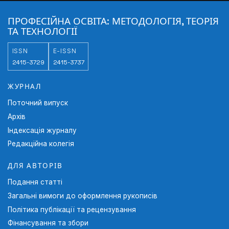
Professional Education:
ПРОФЕСІЙНА ОСВІТА: МЕТОДОЛОГІЯ, ТЕОРІЯ
Methodology, Theory and Technologies
ТА ТЕХНОЛОГІЇ
https://doi.org/10.31470/2415-3729-2023-18-155-173
ISSN
E-ISSN
2415-3729
2415-3737
ЖУРНАЛ
Поточний випуск
Архів
Індексація журналу
Редакційна колегія
ДЛЯ АВТОРІВ
Подання статті
Загальні вимоги до оформлення рукописів
Політика публікації та рецензування
Фінансування та збори