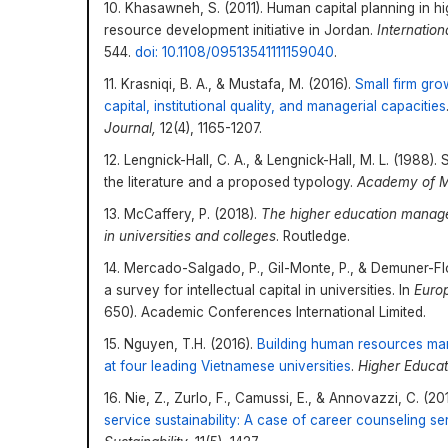
10. Khasawneh, S. (2011). Human capital planning in hi
resource development initiative in Jordan.
Internatio
544.
doi: 10.1108/09513541111159040
.
11. Krasniqi, B. A., & Mustafa, M. (2016).
Small firm gro
capital, institutional quality, and managerial capacities
Journal,
12(4), 1165-1207.
12. Lengnick-Hall, C. A., & Lengnick-Hall, M. L. (198
the literature and a proposed typology.
Academy of 
13. McCaffery, P. (2018).
The higher education manage
in universities and colleges
. Routledge.
14. Mercado-Salgado, P., Gil-Monte, P., & Demuner-Flor
a survey for intellectual capital in universities. In
Euro
650). Academic Conferences International Limited.
15. Nguyen, T.H. (2016).
Building human resources man
at four leading Vietnamese universities
.
Higher Educat
16. Nie, Z., Zurlo, F., Camussi, E., & Annovazzi, C. (20
service sustainability: A case of career counseling serv
Sustainability,
11(5), 1427.