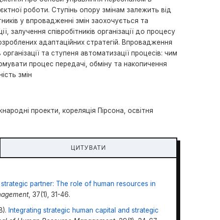
єктної роботи. Ступінь опору змінам залежить від
тників у впровадженні змін заохочується та
ії, залучення співробітників організації до процесу
розроблених адаптаційних стратегій. Впровадження
 організації та ступеня автоматизації процесів: чим
мувати процес передачі, обміну та накопичення
ність змін
народні проекти, кореляція Пірсона, освітня
ЦИТУВАТИ
trategic partner: The role of human resources in
nagement
, 37(1), 31-46.
8).
Integrating strategic human capital and strategic