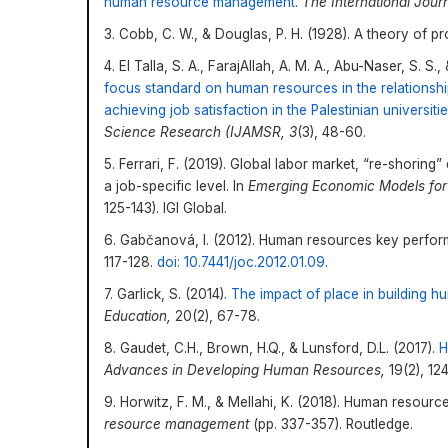
human resource management
.
The International Jo
3. Cobb, C. W., & Douglas, P. H. (1928). A theory of p
4. El Talla, S. A., FarajAllah, A. M. A., Abu-Naser, S. S.
focus standard on human resources in the relationshi
achieving job satisfaction in the Palestinian universiti
Science Research (IJAMSR, 3
(3), 48-60.
5. Ferrari, F. (2019). Global labor market, “re-shoring
a job-specific level. In
Emerging Economic Models for 
125-143). IGI Global.
6. Gabčanová, I. (2012). Human resources key perfor
117-128.
doi: 10.7441/joc.2012.01.09
.
7. Garlick, S. (2014).
The impact of place in building h
Education,
20(2), 67-78.
8. Gaudet, C.H., Brown, H.Q., & Lunsford, D.L. (2017).
H
Advances in Developing Human Resources,
19(2), 124
9. Horwitz, F. M., & Mellahi, K. (2018). Human resou
resource management
(pp. 337-357). Routledge.