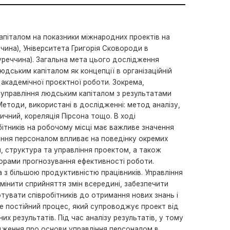
апіталом на показники міжнародних проектів на
ччина), Університета Григорія Сковороди в
 (Туреччина). Загальна мета цього дослідження
юдським капіталом як концепції в організаційній
 академічної проєктної роботи. Зокрема,
е управління людським капіталом з результатами
Методи, використані в дослідженні: метод аналізу,
чний, кореляція Пірсона тощо. В ході
ітників на робочому місці має важливе значення
іння персоналом впливає на поведінку окремих
и, структура та управління проектом, а також
орами прогнозування ефективності роботи.
з більшою продуктивністю працівників. Управління
мінити сприйняття змін всередині, забезпечити
отувати співробітників до отримання нових знань і
це постійний процес, який супроводжує проект від
х результатів. Під час аналізу результатів, у тому
рдження про основи управління персоналом в