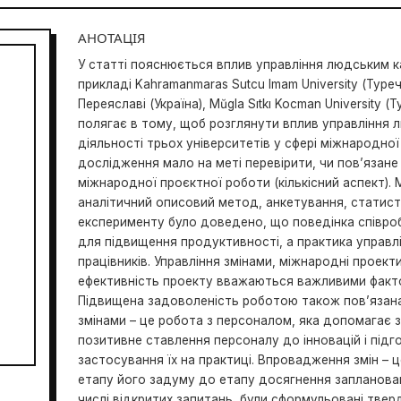
АНОТАЦІЯ
У статті пояснюється вплив управління людським к
прикладі Kahramanmaras Sutcu Imam University (Туре
Переяславі (Україна), Mŭgla Sıtkı Kocman University
полягає в тому, щоб розглянути вплив управління л
діяльності трьох університетів у сфері міжнародної
дослідження мало на меті перевірити, чи пов’язан
міжнародної проєктної роботи (кількісний аспект). 
аналітичний описовий метод, анкетування, статисти
експерименту було доведено, що поведінка співроб
для підвищення продуктивності, а практика управл
працівників. Управління змінами, міжнародні проект
ефективність проекту вважаються важливими факт
Підвищена задоволеність роботою також пов’язана 
змінами – це робота з персоналом, яка допомагає з
позитивне ставлення персоналу до інновацій і підг
застосування їх на практиці. Впровадження змін – 
етапу його задуму до етапу досягнення заплановани
числі відкритих запитань, були сформульовані тве