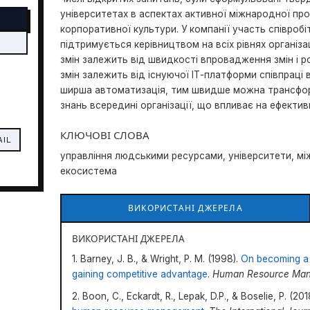
університетах в аспектах активної міжнародної про
корпоративної культури. У компанії участь співробі
підтримується керівництвом на всіх рівнях організац
змін залежить від швидкості впровадження змін і 
змін залежить від існуючої ІТ-платформи співпраці в
ширша автоматизація, тим швидше можна трансфор
знань всередині організації, що впливає на ефектив
КЛЮЧОВІ СЛОВА
AIL
управління людськими ресурсами, університети, між
екосистема
ВИКОРИСТАНІ ДЖЕРЕЛА
ВИКОРИСТАНІ ДЖЕРЕЛА
1. Barney, J. B., & Wright, P. M. (1998).
On becoming a s
gaining competitive advantage
.
Human Resource Ma
2. Boon, C., Eckardt, R., Lepak, D.P., & Boselie, P. (201