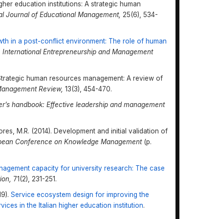
gher education institutions: A strategic human
nal Journal of Educational Management,
25(6), 534-
wth in a post-conflict environment: The role of human
.
International Entrepreneurship and Management
8). Strategic human resources management: A review of
Management Review,
13(3), 454-470.
r’s handbook: Effective leadership and management
es, M.R. (2014). Development and initial validation of
pean Conference on Knowledge Management
(p.
agement capacity for university research: The case
ion,
71(2), 231-251.
19).
Service ecosystem design for improving the
ices in the Italian higher education institution
.