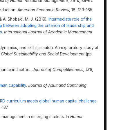
urnal of Human Resource Management,
29(1), 34-67.
roduction.
American Economic Review,
18, 139-165.
, & Al Shobaki, M. J. (2019).
Intermediate role of the
p between adopting the criterion of leadership and
es
.
International Journal of Academic Management
” dynamics, and skill mismatch: An exploratory study at
Global Sustainability and Social Development
(pp.
mance indicators.
Journal of Competitiveness
,
4(1),
uman capability
.
Journal of Adult and Continuing
RD curriculum meets global human capital challenge
.
-137.
rce management in emerging markets. In
Human