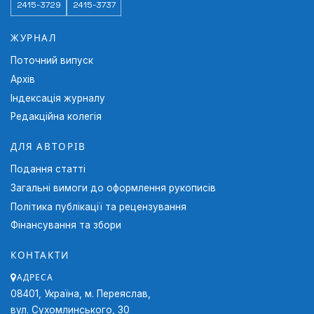
of physical culture for self-improvement and formation of
2415-3729
2415-3737
the foundations of a healthy lifestyle: Theoretical aspect
.
Pedagogy of the Formation of a Creative Personality in
ЖУРНАЛ
Higher and Secondary Schools
, 36, 427-437.
Поточний випуск
13. Vaskov, Yu.V. (2016).
Innovative approaches to the
Архів
organization of physical education of students of general
Індексація журналу
educational institutions.
Theory and Methodology of Physical
Редакційна колегія
Education
, 4, 5-12.
ДЛЯ АВТОРІВ
Подання статті
Загальні вимоги до оформлення рукописів
Політика публікації та рецензування
Фінансування та збори
КОНТАКТИ
АДРЕСА
08401, Україна, м. Переяслав,
вул. Сухомлинського, 30