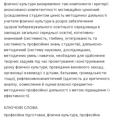
фізичної культури виокремлено такі компоненти і критерії
анонсованої компетентності: мотиваційно-ціннісний
(усвідомлена студентом цінність методичної діяльності
учителя фізичної культури в розрізі забезпечення
здоров’язбережувального освітнього середовища в
закладах загальної середньої освіти), когнітивно-
знаннєвий (системність, глибину, інтегрованість та
системність професійних знань студентів), діяльнісно-
методичний (систему наукових, дослідницьких,
методичних умінь і навичок, необхідних для здійснення
творчих задумів під час проектування і конструювання
уроку фізичної культури, проведенні виховного заходу,
організації взаємодії з дітьми, батьками, громадськістю
тощо), рефлексивноаналітичний (здатність до критичного
аналізу, осмислення й оцінки власної предметно-
методичної професійної діяльності з метою підвищення її
ефективності).
КЛЮЧОВІ СЛОВА
прoфeсійнa підгoтoвкa, фізична культура, професійна