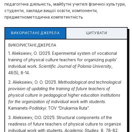
педагогічна діяльність, майбутні учителі фізичної культури,
студенти, заклади вищої освіти, компоненти,
предметнометодична компетентність
ВИКОРИСТАНІ ДЖЕРЕЛА
ЦИТУВАТИ
ВИКОРИСТАНІ ДЖЕРЕЛА
1. Alieksieiev, O. (2021). Experimental system of vocational
training of physical culture teachers for organizing pupils’
individual work.
Scientific Journal of Polonia University
,
48(5), 8-14.
2. Alieksieiev, O. O. (2021).
Methodological and technological
provision of updating the training of future teachers of
physical culture in pedagogical higher education institutions
for the organization of individual work with students
.
Kamianets-Podilskyi: TOV “Drukarnia Ruta”.
3. Alieksieiev, O.O. (2021). Structural components of the
readiness of future teachers of physical culture to organize
individual work with students.
Academic Studies
, 8, 78-82.