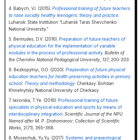
4. Babych, V.I. (2015).
Professional training of future teachers
to raise socially healthy teenagers: theory and practice
.
Luhansk: State Institution “Luhansk Taras Shevchenko
National University.”
5. Bermudes, D.V. (2016).
Preparation of future teachers of
physical education for the implementation of variable
modules in the process of professional activity
.
Bulletin of
the Chernihiv National Pedagogical University
, 137, 200-203.
6. Bezkopylnyi, O.O. (2020).
Preparation of future physical
education teachers for health-preserving activities in primary
school: Theory and methodology
.
Cherkasy: Bohdan
Khmelnytsky National University of Cherkasy.
7. Iavorska, T.Ye. (2016).
Professional training of future
specialists in physical education and sports by means of
interdisciplinary integration
.
Scientific Journal of the NPU
Named after M. P. Drahomanov: Collection of Scientific
Works
, 2(71), 365–368.
8. Moseichuk, Yu.Yu. (2017).
Systemic and praxeological