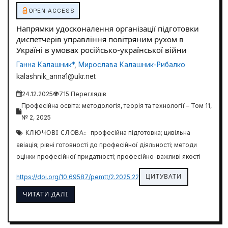
OPEN ACCESS
Напрямки удосконалення організації підготовки
диспетчерів управління повітряним рухом в
Україні в умовах російсько-української війни
Ганна Калашник*
,
Мирослава Калашник-Рибалко
kalashnik_anna1@ukr.net
24.12.2025
715 Переглядів
Професійна освіта: методологія, теорія та технології – Том 11,
№ 2, 2025
КЛЮЧОВІ СЛОВА:
професійна підготовка; цивільна
авіація; рівні готовності до професійної діяльності; методи
оцінки професійної придатності; професійно-важливі якості
ЦИТУВАТИ
https://doi.org/10.69587/pemtt/2.2025.22
ЧИТАТИ ДАЛІ