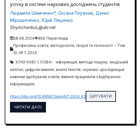
успіху в системі наукових досліджень студентів
Людмила Шимченко*
,
Оксана Плужник
,
Денис
Мірошніченко
,
Юрій Лященко
ShymchenkoL@ukr.net
28.06.2024
856 Переглядів
Професійна освіта: методологія, теорія та технології – Том
10, № 1, 2024
КЛЮЧОВІ СЛОВА:
інформація; методи пошуку; людський
капітал; цифрові вміння; аналіз текстів; науково-дослідницькі
навички здобувачів освіти; вміння працювати з відібраною
інформацією
ЦИТУВАТИ
https://doi.org/10.69587/pemtt/1.2024.43
ЧИТАТИ ДАЛІ