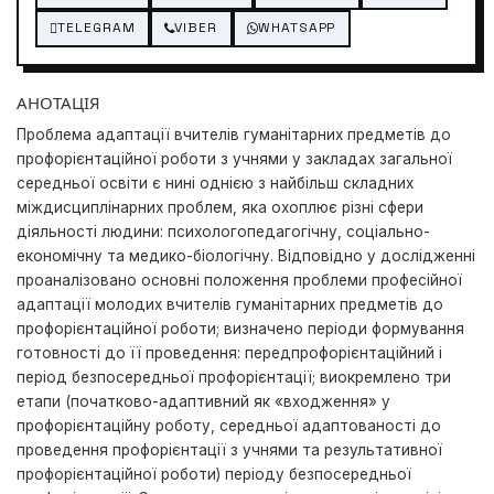
TELEGRAM
VIBER
WHATSAPP
АНОТАЦІЯ
Проблема адаптації вчителів гуманітарних предметів до
профорієнтаційної роботи з учнями у закладах загальної
середньої освіти є нині однією з найбільш складних
міждисциплінарних проблем, яка охоплює різні сфери
діяльності людини: психологопедагогічну, соціально-
економічну та медико-біологічну. Відповідно у дослідженні
проаналізовано основні положення проблеми професійної
адаптації молодих вчителів гуманітарних предметів до
профорієнтаційної роботи; визначено періоди формування
готовності до її проведення: передпрофорієнтаційний і
період безпосередньої профорієнтації; виокремлено три
етапи (початково-адаптивний як «входження» у
профорієнтаційну роботу, середньої адаптованості до
проведення профорієнтації з учнями та результативної
профорієнтаційної роботи) періоду безпосередньої