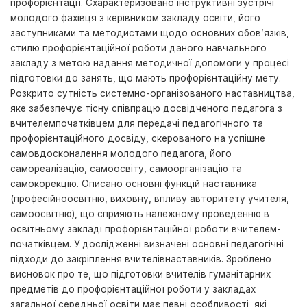
профорієнтації. Схарактеризовано інструктивні зустрічі
молодого фахівця з керівником закладу освіти, його
заступниками та методистами щодо основних обов’язків,
стилю профорієнтаційної роботи даного навчального
закладу з метою надання методичної допомоги у процесі
підготовки до занять, що мають профорієнтаційну мету.
Розкрито сутність системно-організованого наставництва,
яке забезпечує тісну співпрацю досвідченого педагога з
вчителемпочатківцем для передачі педагогічного та
профорієнтаційного досвіду, скерованого на успішне
самовдосконалення молодого педагога, його
самореалізацію, самоосвіту, самоорганізацію та
самокорекцію. Описано основні функцій наставника
(професійноосвітню, виховну, впливу авторитету учителя,
самоосвітню), що сприяють належному проведенню в
освітньому закладі профорієнтаційної роботи вчителем-
початківцем. У дослідженні визначені основні педагогічні
підходи до закріплення вчителівнаставників. Зроблено
висновок про те, що підготовки вчителів гуманітарних
предметів до профорієнтаційної роботи у закладах
загальної середньої освіти має певні особливості, які