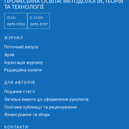
ПРОФЕСІЙНА ОСВІТА: МЕТОДОЛОГІЯ, ТЕОРІЯ
https://doi.org/10.31470/2415-3729-2022-16-270-
151.
ТА ТЕХНОЛОГІЇ
286
11. Zaporozhtseva, Y.S. (2020).
The strategy of supervision
ISSN
E-ISSN
(mentoring) as support for the professional development of
2415-3729
2415-3737
a modern teacher.
Pedagogy of the Formation of a Creative
Personality in Higher and Secondary Schools,
69, 70-73.
ЖУРНАЛ
Поточний випуск
Архів
Індексація журналу
Редакційна колегія
ДЛЯ АВТОРІВ
Подання статті
Загальні вимоги до оформлення рукописів
Політика публікації та рецензування
Фінансування та збори
КОНТАКТИ