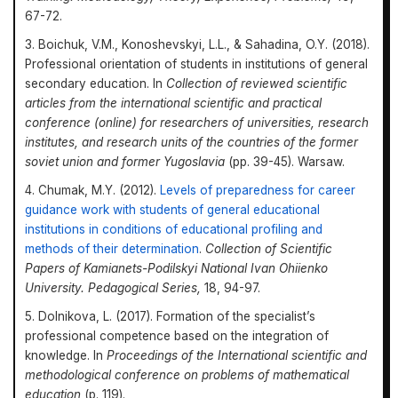
67-72.
3. Boichuk, V.M., Konoshevskyi, L.L., & Sahadina, O.Y. (2018).
Professional orientation of students in institutions of general
secondary education. In
Collection of reviewed scientific
articles from the international scientific and practical
conference (online) for researchers of universities, research
institutes, and research units of the countries of the former
soviet union and former Yugoslavia
(pp. 39-45). Warsaw.
4. Chumak, M.Y. (2012).
Levels of preparedness for career
guidance work with students of general educational
institutions in conditions of educational profiling and
methods of their determination
.
Collection of Scientific
Papers of Kamianets-Podilskyi National Ivan Ohiienko
University. Pedagogical Series,
18, 94-97.
5. Dolnikova, L. (2017). Formation of the specialist’s
professional competence based on the integration of
knowledge. In
Proceedings of the International scientific and
methodological conference on problems of mathematical
education
(p. 119).