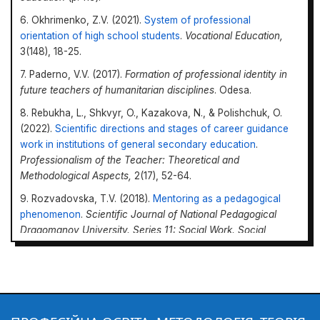
6. Okhrimenko, Z.V. (2021).
System of professional
orientation of high school students
.
Vocational Education,
3(148), 18-25.
7. Paderno, V.V. (2017).
Formation of professional identity in
future teachers of humanitarian disciplines
. Odesa.
8. Rebukha, L., Shkvyr, O., Kazakova, N., & Polishchuk, O.
(2022).
Scientific directions and stages of career guidance
work in institutions of general secondary education
.
Professionalism of the Teacher: Theoretical and
Methodological Aspects,
2(17), 52-64.
9. Rozvadovska, T.V. (2018).
Mentoring as a pedagogical
phenomenon
.
Scientific Journal of National Pedagogical
Dragomanov University. Series 11: Social Work. Social
Pedagogy,
24(2), 140-147.
10. Zahrebniuk, Y.V. (2013).
Professional self-determination
of students as a socio-pedagogical problem
.
Collection of
Professional
Scientific Papers of Uman State Pedagogical University
Education: Methodology, Theory and Technologies
Named After Pavlo Tychyna. Pedagogical Sciences,
2, 146-