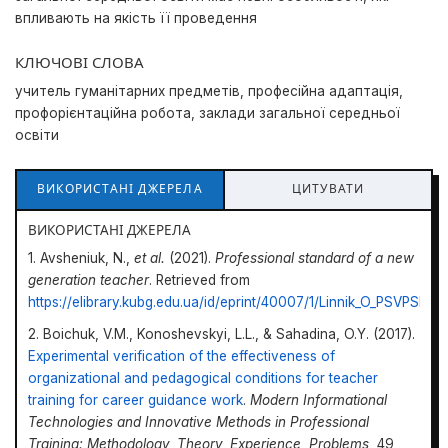
впливають на якість її проведення
КЛЮЧОВІ СЛОВА
учитель гуманітарних предметів, професійна адаптація,
профорієнтаційна робота, заклади загальної середньої
освіти
ВИКОРИСТАНІ ДЖЕРЕЛА
ЦИТУВАТИ
ВИКОРИСТАНІ ДЖЕРЕЛА
1. Avsheniuk, N.,
et al.
(2021).
Professional standard of a new
generation teacher
. Retrieved from
https://elibrary.kubg.edu.ua/id/eprint/40007/1/Linnik_O_PSVPSH.pd
2. Boichuk, V.M., Konoshevskyi, L.L., & Sahadina, O.Y. (2017).
Experimental verification of the effectiveness of
organizational and pedagogical conditions for teacher
training for career guidance work
.
Modern Informational
Technologies and Innovative Methods in Professional
Training: Methodology, Theory, Experience, Problems,
49,