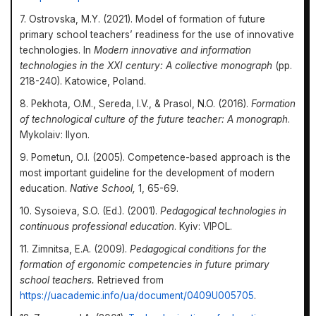
7. Ostrovska, M.Y. (2021). Model of formation of future
primary school teachers’ readiness for the use of innovative
technologies. In
Modern innovative and information
technologies in the XXI century: A collective monograph
(pp.
218-240). Katowice, Poland.
8. Pekhota, O.M., Sereda, I.V., & Prasol, N.O. (2016).
Formation
of technological culture of the future teacher: A monograph
.
Mykolaiv: Ilyon.
9. Pometun, O.I. (2005). Competence-based approach is the
most important guideline for the development of modern
education.
Native School
,
1, 65-69.
10. Sysoieva, S.O. (Ed.). (2001).
Pedagogical technologies in
continuous professional education
. Kyiv: VIPOL.
11. Zimnitsa, E.A. (2009).
Pedagogical conditions for the
formation of ergonomic competencies in future primary
school teachers
.
Retrieved from
https://uacademic.info/ua/document/0409U005705
.