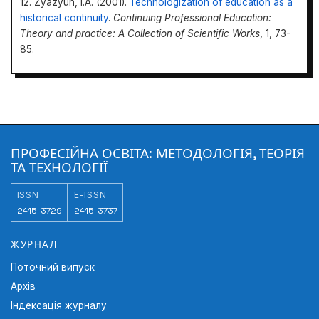
12. Zyazyun, I.A. (2001).
Technologization of education as a
historical continuity
.
Continuing Professional Education:
Theory and practice: A Collection of Scientific Works
, 1, 73-
85.
Professional
Education: Methodology, Theory and Technologies
ПРОФЕСІЙНА ОСВІТА: МЕТОДОЛОГІЯ, ТЕОРІЯ
https://doi.org/10.31470/2415-3729-2022-16-238-
ТА ТЕХНОЛОГІЇ
253
ISSN
E-ISSN
2415-3729
2415-3737
ЖУРНАЛ
Поточний випуск
Архів
Індексація журналу