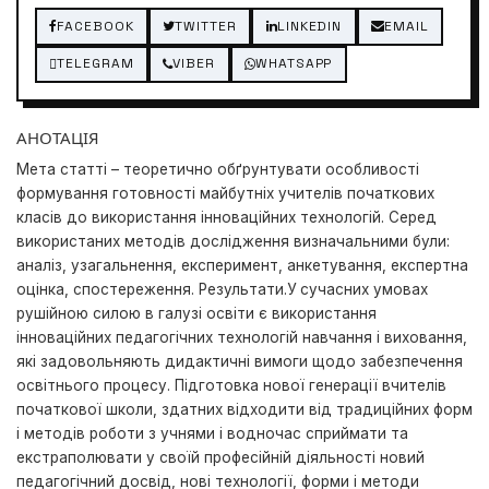
FACEBOOK
TWITTER
LINKEDIN
EMAIL
TELEGRAM
VIBER
WHATSAPP
АНОТАЦІЯ
Мета статті – теоретично обґрунтувати особливості
формування готовності майбутніх учителів початкових
класів до використання інноваційних технологій. Серед
використаних методів дослідження визначальними були:
аналіз, узагальнення, експеримент, анкетування, експертна
оцінка, спостереження. Результати.У сучасних умовах
рушійною силою в галузі освіти є використання
інноваційних педагогічних технологій навчання і виховання,
які задовольняють дидактичні вимоги щодо забезпечення
освітнього процесу. Підготовка нової генерації вчителів
початкової школи, здатних відходити від традиційних форм
і методів роботи з учнями і водночас сприймати та
екстраполювати у своїй професійній діяльності новий
педагогічний досвід, нові технології, форми і методи