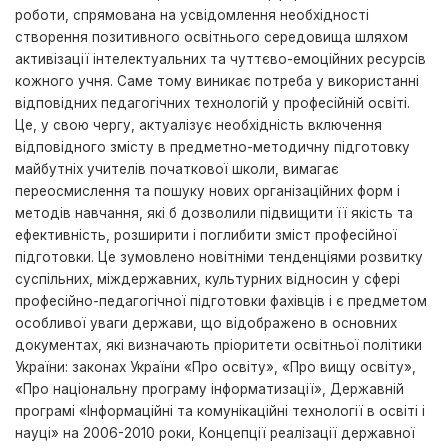
роботи, спрямована на усвідомлення необхідності
створення позитивного освітнього середовища шляхом
активізації інтелектуальних та чуттєво-емоційних ресурсів
кожного учня. Саме тому виникає потреба у використанні
відповідних педагогічних технологій у професійній освіті.
Це, у свою чергу, актуалізує необхідність включення
відповідного змісту в предметно-методичну підготовку
майбутніх учителів початкової школи, вимагає
переосмислення та пошуку нових організаційних форм і
методів навчання, які б дозволили підвищити її якість та
ефективність, розширити і поглибити зміст професійної
підготовки. Це зумовлено новітніми тенденціями розвитку
суспільних, міждержавних, культурних відносин у сфері
професійно-педагогічної підготовки фахівців і є предметом
особливої уваги держави, що відображено в основних
документах, які визначають пріоритети освітньої політики
України: законах України «Про освіту», «Про вищу освіту»,
«Про національну програму інформатизації», Державній
програмі «Інформаційні та комунікаційні технології в освіті і
науці» на 2006-2010 роки, Концепції реалізації державної