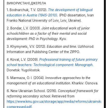
ВИКОРИСТАНІ ДЖЕРЕЛА
1. Bodnarchuk, T.V. (2012).
The development of bilingual
education in Austria (1945-2010).
(PhD dissertation, Ivan
Franko National University of Lviv, Lviv, Ukraine).
2. Bondar, L.V. (2003).
Joint educational work of junior
schoolchildren as a factor of their mental and social
development: PhD in Psychology
. Kyiv.
3. Khymynets, V.V. (2012).
Education and time
. Uzhhorod:
Information and Publishing Center of the ZIPPO.
4. Koval, L.V. (2009).
Professional training of future primary
school teachers: Technological component: Monograph.
Donetsk: YugoVostok.
5. Marmaza, O. I. (2004).
Innovative approaches to the
management of an educational institution
. Kharkiv: Osnova.
6. New Ukrainian School. (2016).
Conceptual framework for
reforming secondary school
. Retrieved from
https://www.kmu.gov.ua/storage/app/media/reforms/ukrainskashk
compressed.pdf
.